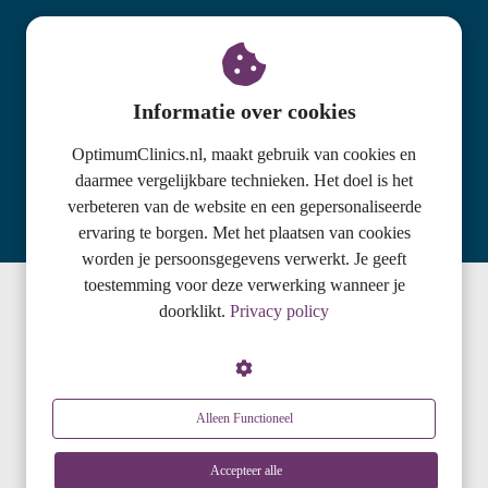
KvK nummer: 71178783
BTW nummer: NL858610863B01
Adres locatie Oosterbeek
Informatie over cookies
Utrechtseweg 159-C
OptimumClinics.nl, maakt gebruik van cookies en
daarmee vergelijkbare technieken. Het doel is het
6862 AH Oosterbeek
verbeteren van de website en een gepersonaliseerde
085-1302796
ervaring te borgen. Met het plaatsen van cookies
worden je persoonsgegevens verwerkt. Je geeft
toestemming voor deze verwerking wanneer je
doorklikt.
Privacy policy
© 2020 Optimum Clinics
Alleen Functioneel
Accepteer alle