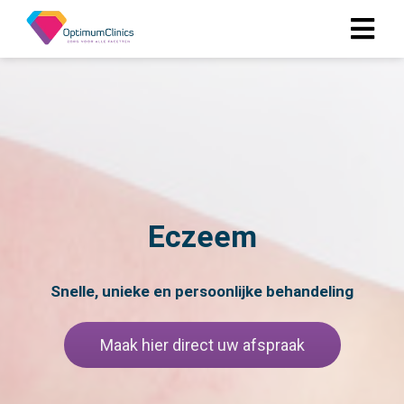
ngen
 policy
oneel
Eczeem
onele
s zijn
kelijk om
Snelle, unieke en persoonlijke behandeling
bsite te
ken. Ze
Maak hier direct uw afspraak
 gebruikt
asisfuncties
der deze