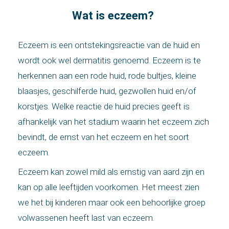
 op de
Wat is eczeem?
e. Hierdoor
 website-
Eczeem is een ontstekingsreactie van de huid en
ren
nte
wordt ook wel dermatitis genoemd. Eczeem is te
enties
herkennen aan een rode huid, rode bultjes, kleine
gebaseerd
blaasjes, geschilferde huid, gezwollen huid en/of
 gedrag van
korstjes. Welke reactie de huid precies geeft is
ezoeker.
afhankelijk van het stadium waarin het eczeem zich
bevindt, de ernst van het eczeem en het soort
uren
eczeem.
Eczeem kan zowel mild als ernstig van aard zijn en
kan op alle leeftijden voorkomen. Het meest zien
we het bij kinderen maar ook een behoorlijke groep
volwassenen heeft last van eczeem.