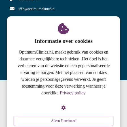
info@optimumclinics.nl
KvK nummer: 71178783
BTW nummer: NL858610863B01
Informatie over cookies
Adres locatie Oosterbeek
Utrechtseweg 159-C
OptimumClinics.nl, maakt gebruik van cookies en
daarmee vergelijkbare technieken. Het doel is het
6862 AH Oosterbeek
verbeteren van de website en een gepersonaliseerde
085-1302796
ervaring te borgen. Met het plaatsen van cookies
worden je persoonsgegevens verwerkt. Je geeft
toestemming voor deze verwerking wanneer je
doorklikt.
Privacy policy
© 2020 Optimum Clinics
Alleen Functioneel