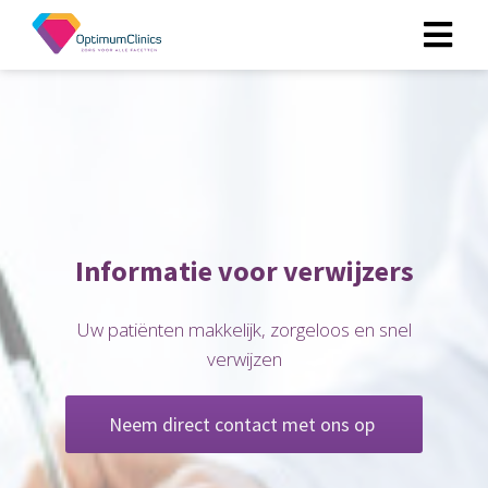
ngen
 policy
oneel
Informatie voor verwijzers
onele
s zijn
Uw patiënten makkelijk, zorgeloos en snel
kelijk om
verwijzen
bsite te
ken. Ze
 gebruikt
Neem direct contact met ons op
asisfuncties
der deze