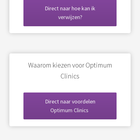
 op de
Direct naar hoe kan ik
e. Hierdoor
verwijzen?
 website-
ren
nte
enties
gebaseerd
 gedrag van
Waarom kiezen voor Optimum
ezoeker.
Clinics
uren
Direct naar voordelen
Optimum Clinics