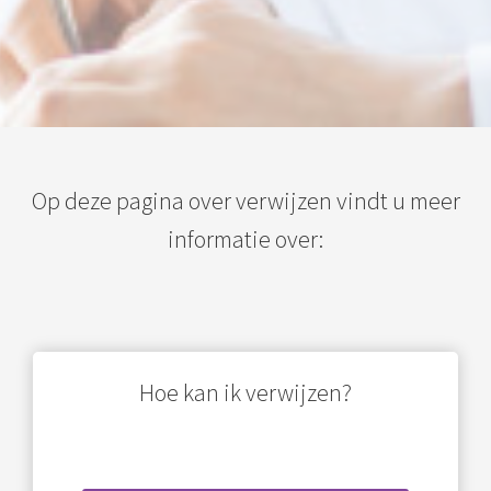
s kan de
e niet
oneren.
ieken
ische
s worden
kt om
Op deze pagina over verwijzen vindt u meer
em
informatie over:
tie te
elen over
drag van
zoeker op
site.
Hoe kan ik verwijzen?
ing
ingcookies
 gebruikt
oekers te