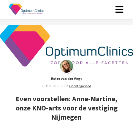
ngen
 policy
oneel
onele
Ester van der Vegt
s zijn
23 februari 2021
in
uncategorised
kelijk om
Even voorstellen: Anne-Martine,
bsite te
onze KNO-arts voor de vestiging
ken. Ze
 gebruikt
Nijmegen
asisfuncties
der deze