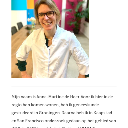
 op de
e. Hierdoor
 website-
ren
nte
enties
gebaseerd
 gedrag van
ezoeker.
uren
Mijn naam is Anne-Martine de Heer. Voor ik hier in de
regio ben komen wonen, heb ik geneeskunde
gestudeerd in Groningen. Daarna heb ik in Kaapstad
en San Francisco onderzoek gedaan op het gebied van