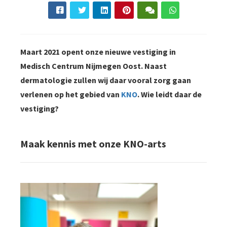
s kan de
e niet
oneren.
ieken
Maart 2021 opent onze nieuwe vestiging in
Medisch Centrum Nijmegen Oost. Naast
ische
s worden
dermatologie zullen wij daar vooral zorg gaan
kt om
verlenen op het gebied van
KNO
. Wie leidt daar de
em
vestiging?
tie te
elen over
drag van
Maak kennis met onze KNO-arts
zoeker op
site.
ing
ingcookies
 gebruikt
oekers te