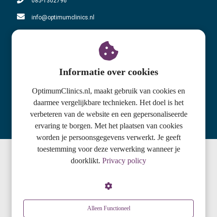
085-1302796
info@optimumclinics.nl
KvK nummer: 71178783
BTW nummer: NL858610863B01
Adres locatie Oosterbeek
Informatie over cookies
Utrechtseweg 159-C
OptimumClinics.nl, maakt gebruik van cookies en
daarmee vergelijkbare technieken. Het doel is het
6862 AH Oosterbeek
verbeteren van de website en een gepersonaliseerde
085-1302796
ervaring te borgen. Met het plaatsen van cookies
worden je persoonsgegevens verwerkt. Je geeft
toestemming voor deze verwerking wanneer je
doorklikt.
Privacy policy
© 2020 Optimum Clinics
Alleen Functioneel