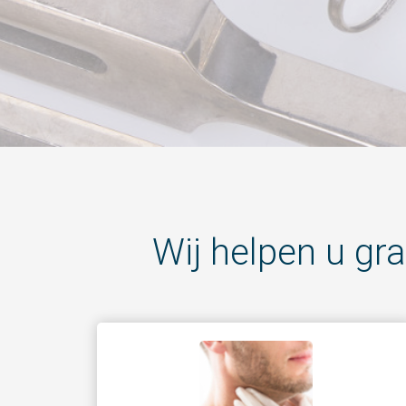
ezoeker.
Voorkeuren opslaan
Wij helpen u gr