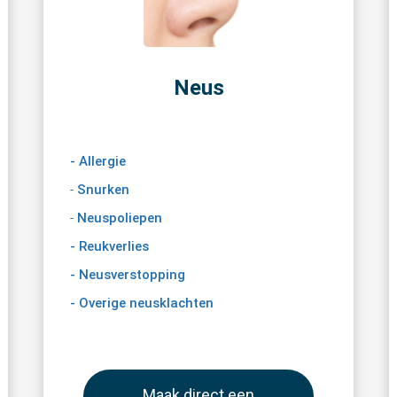
Neus
- Allergie
-
Snurken
-
Neuspoliepen
- Reukverlies
- Neusverstopping
- Overige neusklachten
Maak direct een