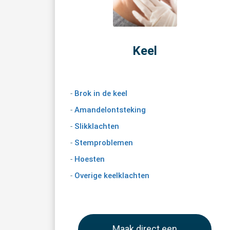
Keel
-
Brok in de keel
-
Amandelontsteking
-
Slikklachten
-
Stemproblemen
-
Hoesten
-
Overige keelklachten
Maak direct een