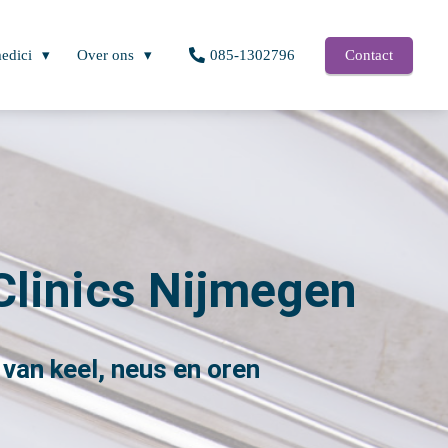
edici
Over ons
085-1302796
Contact
Clinics Nijmegen
 van keel, neus en oren