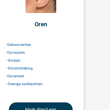
Oren
-
Gehoorverlies
-
Oorsuizen
- Oorpijn
- Oorontsteking
-
Oorsmeer
- Overige oorklachten
Maak direct een