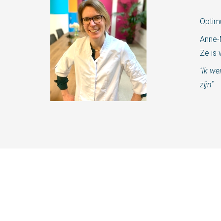
Optim
Anne-
Ze is 
"Ik we
zijn"