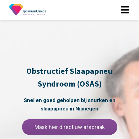
ngen
 policy
Obstructief Slaapapneu
oneel
Syndroom (OSAS)
onele
s zijn
kelijk om
Snel en goed geholpen bij snurken en
bsite te
slaapapneu in Nijmegen
ken. Ze
 gebruikt
Maak hier direct uw afspraak
asisfuncties
der deze