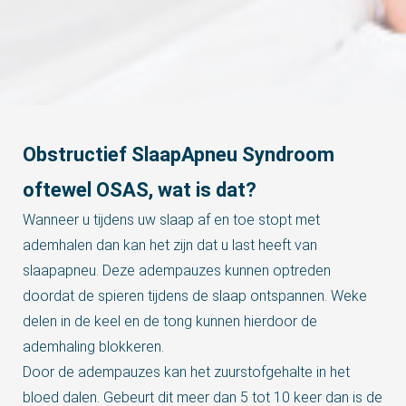
s kan de
e niet
oneren.
ieken
ische
s worden
Obstructief SlaapApneu Syndroom
kt om
em
oftewel OSAS, wat is dat?
tie te
Wanneer u tijdens uw slaap af en toe stopt met
elen over
ademhalen dan kan het zijn dat u last heeft van
drag van
zoeker op
slaapapneu. Deze adempauzes kunnen optreden
site.
doordat de spieren tijdens de slaap ontspannen. Weke
delen in de keel en de tong kunnen hierdoor de
ing
ademhaling blokkeren.
ingcookies
Door de adempauzes kan het zuurstofgehalte in het
 gebruikt
bloed dalen. Gebeurt dit meer dan 5 tot 10 keer dan is de
oekers te