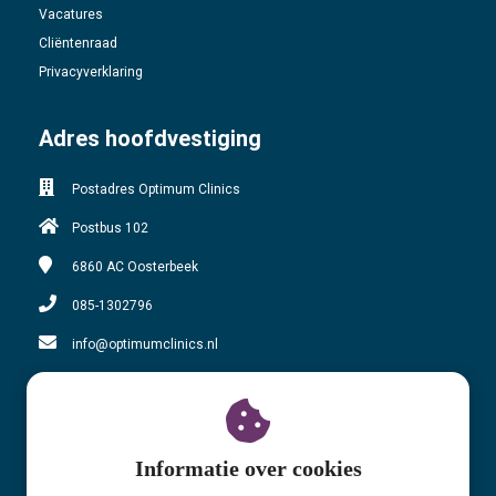
Vacatures
Cliëntenraad
Privacyverklaring
Adres hoofdvestiging
Postadres Optimum Clinics
Postbus 102
6860 AC
Oosterbeek
085-1302796
info@optimumclinics.nl
KvK nummer: 71178783
BTW nummer: NL858610863B01
Informatie over cookies
Adres locatie Oosterbeek