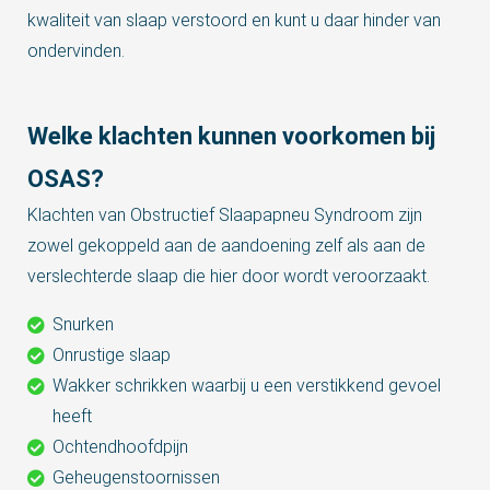
 op de
kwaliteit van slaap verstoord en kunt u daar hinder van
e. Hierdoor
ondervinden.
 website-
ren
nte
Welke klachten kunnen voorkomen bij
enties
OSAS?
gebaseerd
 gedrag van
Klachten van Obstructief Slaapapneu Syndroom zijn
ezoeker.
zowel gekoppeld aan de aandoening zelf als aan de
verslechterde slaap die hier door wordt veroorzaakt.
uren
Snurken
Onrustige slaap
Wakker schrikken waarbij u een verstikkend gevoel
heeft
Ochtendhoofdpijn
Geheugenstoornissen