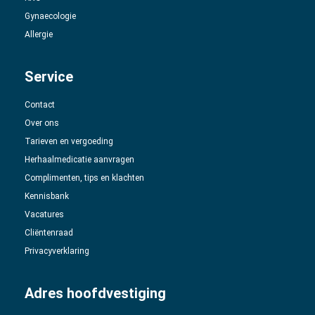
 op de
Gynaecologie
e. Hierdoor
Allergie
 website-
ren
Service
nte
enties
Contact
gebaseerd
Over ons
 gedrag van
Tarieven en vergoeding
ezoeker.
Herhaalmedicatie aanvragen
Complimenten, tips en klachten
uren
Kennisbank
Vacatures
Cliëntenraad
Privacyverklaring
Adres hoofdvestiging