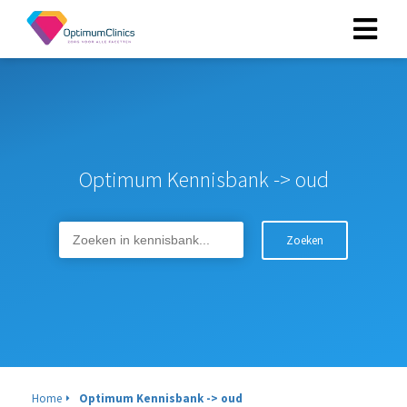
ngen
 policy
Optimum Kennisbank -> oud
oneel
Zoeken
onele
s zijn
kelijk om
bsite te
ken. Ze
 gebruikt
asisfuncties
der deze
Home
Optimum Kennisbank -> oud