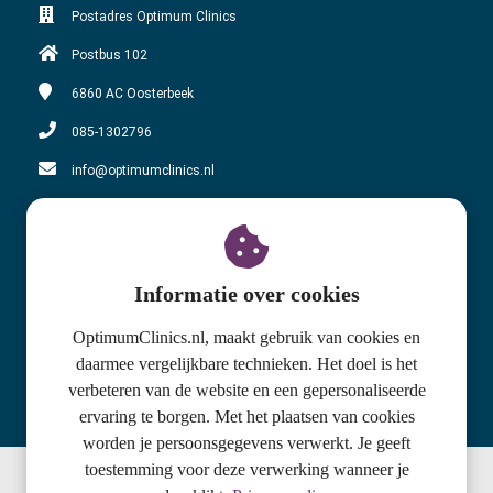
Postadres Optimum Clinics
Postbus 102
6860 AC
Oosterbeek
085-1302796
info@optimumclinics.nl
KvK nummer: 71178783
BTW nummer: NL858610863B01
Adres locatie Oosterbeek
Informatie over cookies
Utrechtseweg 159-C
OptimumClinics.nl, maakt gebruik van cookies en
daarmee vergelijkbare technieken. Het doel is het
6862 AH Oosterbeek
verbeteren van de website en een gepersonaliseerde
085-1302796
ervaring te borgen. Met het plaatsen van cookies
worden je persoonsgegevens verwerkt. Je geeft
toestemming voor deze verwerking wanneer je