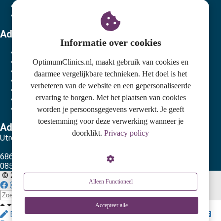
Cliëntenraad
Privacyverklaring
Adres hoofdvestiging
Informatie over cookies
Postadres Optimum Clinics
Postbus 102
OptimumClinics.nl, maakt gebruik van cookies en
6860 AC
Oosterbeek
daarmee vergelijkbare technieken. Het doel is het
085-1302796
verbeteren van de website en een gepersonaliseerde
info@optimumclinics.nl
ervaring te borgen. Met het plaatsen van cookies
KvK nummer: 71178783
BTW nummer: NL858610863B01
worden je persoonsgegevens verwerkt. Je geeft
toestemming voor deze verwerking wanneer je
Adres locatie Oosterbeek
doorklikt.
Privacy policy
Utrechtseweg 159-C
6862 AH Oosterbeek
085-1302796
© 2020 Optimum Clinics
Alleen Functioneel
Accepteer alle
Edit page
Dashboard
Settings
Website Design