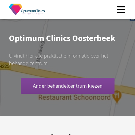
ngen
Optimum Clinics Oosterbeek
 policy
U vindt hier alle praktische informatie over het
behandelcentrum
oneel
onele
Ander behandelcentrum kiezen
s zijn
kelijk om
bsite te
ken. Ze
 gebruikt
asisfuncties
der deze