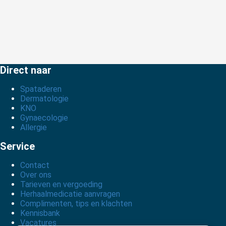
Direct naar
Spataderen
Dermatologie
KNO
Gynaecologie
Allergie
Service
Contact
Over ons
Tarieven en vergoeding
Herhaalmedicatie aanvragen
Complimenten, tips en klachten
Kennisbank
Vacatures