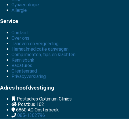
Gynaecologie
Allergie
Service
Contact
Over ons
Tarieven en vergoeding
Herhaalmedicatie aanvragen
Complimenten, tips en klachten
Kennisbank
Vacatures
Cliëntenraad
Privacyverklaring
Adres hoofdvestiging
Postadres Optimum Clinics
Postbus 102
6860 AC
Oosterbeek
085-1302796
info@optimumclinics.nl
KvK nummer: 71178783