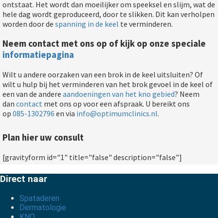
ontstaat. Het wordt dan moeilijker om speeksel en slijm, wat de
hele dag wordt geproduceerd, door te slikken. Dit kan verholpen
worden door de
spanning in de keel
te verminderen.
Neem contact met ons op of kijk op onze speciale
informatiepagina
Wilt u andere oorzaken van een brok in de keel uitsluiten? Of
wilt u hulp bij het verminderen van het brok gevoel in de keel of
een van de andere
aandoeningen van het kno gebied
? Neem
dan
contact
met ons op voor een afspraak. U bereikt ons
op
085-1302796
en via
info@optimumclinics.nl
.
Plan hier uw consult
[gravityform id="1" title="false" description="false"]
Direct naar
Spataderen
Dermatologie
KNO