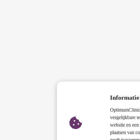
Informatie
OptimumClinics
vergelijkbare t
website en een 
plaatsen van c
geeft toestemm