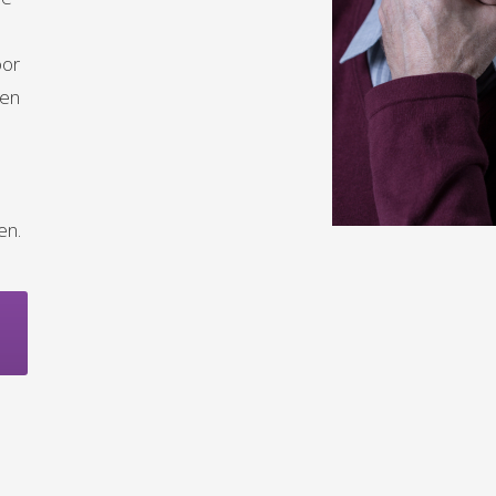
oor
gen
en.