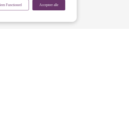
leen Functioneel
Accepteer alle
Uitstekende specialist
Onze KNO-arts heeft jarenlange
ervaring op het gebied van keel-,
neus- en oorklachten