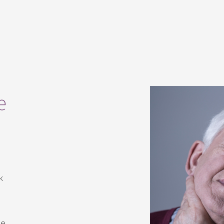
e
k
de