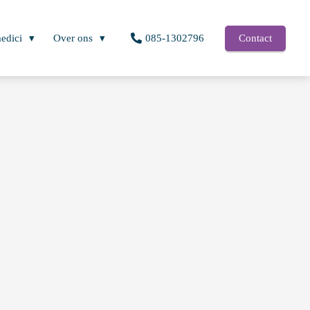
edici
Over ons
085-1302796
Contact