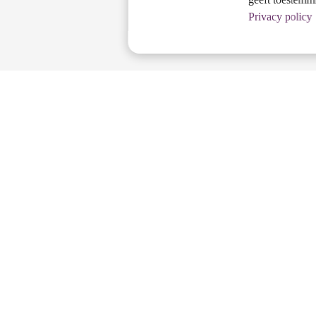
Privacy policy
Persoonlijke zorg
Wij zien de mens achter de patien
en bieden een luisterend oor