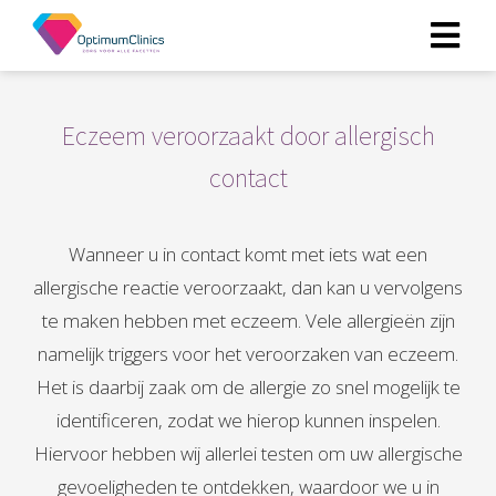
ngen
Eczeem veroorzaakt door allergisch
 policy
contact
Wanneer u in contact komt met iets wat een
oneel
allergische reactie veroorzaakt, dan kan u vervolgens
onele
te maken hebben met eczeem. Vele allergieën zijn
s zijn
kelijk om
namelijk triggers voor het veroorzaken van eczeem.
bsite te
Het is daarbij zaak om de allergie zo snel mogelijk te
ken. Ze
identificeren, zodat we hierop kunnen inspelen.
 gebruikt
Hiervoor hebben wij allerlei testen om uw allergische
asisfuncties
der deze
gevoeligheden te ontdekken, waardoor we u in