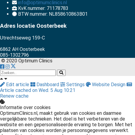
info@optimumclinics.nl
KvK nummer: 71178783
BTW nummer: NL858610863B01
Adres locatie Oosterbeek
Utrechtseweg 159-C
6862 AH Oosterbeek
085-1302796
© 2020 Optimum Clinics
Edit article
Dashboard
Settings
Website Design
Article cached on Wed. 5 Aug 10:21
Renew cache
Informatie over cookies
OptimumClinics.nl, maakt gebruik van cookies en daarmee
vergelijkbare technieken. Het doel is het verbeteren van de
website en een gepersonaliseerde ervaring te borgen. Met het
plaatsen van cookies worden je persoonsgegevens verwerkt.