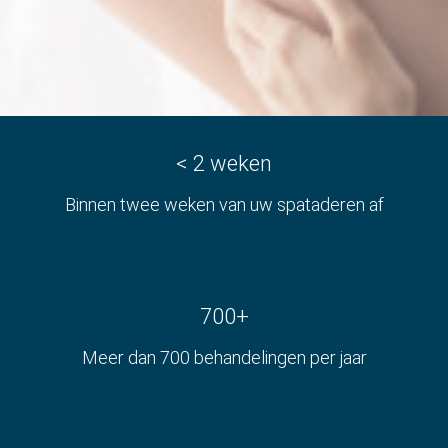
s kan de
e niet
oneren.
ieken
ische
s worden
< 2 weken
kt om
em
Binnen twee weken van uw spataderen af
tie te
elen over
drag van
zoeker op
700+
site.
Meer dan 700 behandelingen per jaar
ing
ingcookies
 gebruikt
oekers te