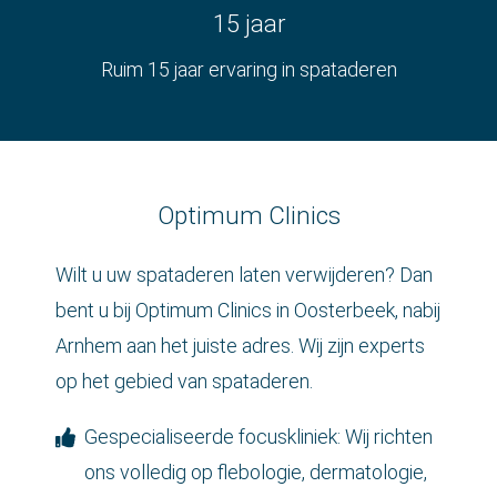
 op de
15 jaar
e. Hierdoor
Ruim 15 jaar ervaring in spataderen
 website-
ren
nte
enties
gebaseerd
 gedrag van
Optimum Clinics
ezoeker.
Wilt u uw spataderen laten verwijderen? Dan
uren
bent u bij Optimum Clinics in Oosterbeek, nabij
Arnhem aan het juiste adres. Wij zijn experts
op het gebied van spataderen.
Gespecialiseerde focuskliniek: Wij richten
ons volledig op flebologie, dermatologie,