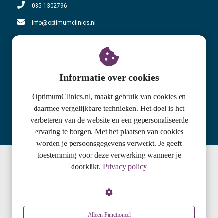
085-1302796
info@optimumclinics.nl
KvK nummer: 71178783
BTW nummer: NL858610863B01
Adres locatie Oosterbeek
Informatie over cookies
Utrechtseweg 159-C
OptimumClinics.nl, maakt gebruik van cookies en
daarmee vergelijkbare technieken. Het doel is het
6862 AH Oosterbeek
verbeteren van de website en een gepersonaliseerde
085-1302796
ervaring te borgen. Met het plaatsen van cookies
worden je persoonsgegevens verwerkt. Je geeft
toestemming voor deze verwerking wanneer je
doorklikt.
Privacy policy
© 2020 Optimum Clinics
Alleen Functioneel